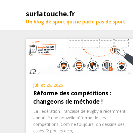
surlatouche.fr
Un blog de sport qui ne parle pas de sport
juillet 26, 2026
Réforme des compétitions :
changeons de méthode !
La Fédération Française de Rugby a récemment
annoncé une nouvelle réforme de ses
compétitions. Comme toujours, on dessine des
cases (2 poules de x,…