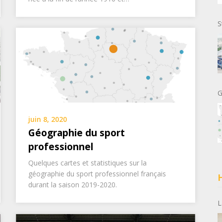
S
G
juin 8, 2020
Géographie du sport
professionnel
Quelques cartes et statistiques sur la
géographie du sport professionnel français
H
durant la saison 2019-2020.
L