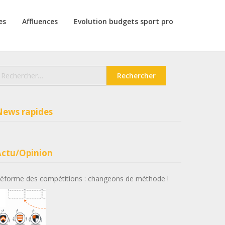
es
Affluences
Evolution budgets sport pro
echercher :
News rapides
Actu/Opinion
éforme des compétitions : changeons de méthode !