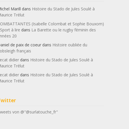
ichel Marill
dans
Histoire du Stado de Jules Soulé à
aurice Trélut
OMBATTANTES (Isabelle Colombat et Sophie Bouxom)
 Sport à lire
dans
La Barette ou le rugby féminin des
nnées 20
aniel de paix de coeur
dans
Histoire oubliée du
obsleigh français
ecat didier
dans
Histoire du Stado de Jules Soulé à
aurice Trélut
ecat didier
dans
Histoire du Stado de Jules Soulé à
aurice Trélut
Twitter
weets von @"@surlatouche_fr"