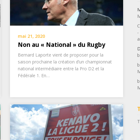
M
M
C
-
mai 21, 2020
a
Non au « National » du Rugby
D
Bernard Laporte vient de proposer pour la
b
saison prochaine la création d’un championnat
b
national intermédiaire entre la Pro D2 et la
M
Fédérale 1. En…
b
M
T