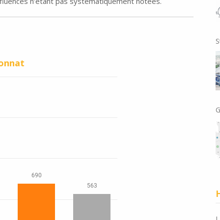
affluences n’étant pas systématiquement notées.
S
onnat
G
H
L