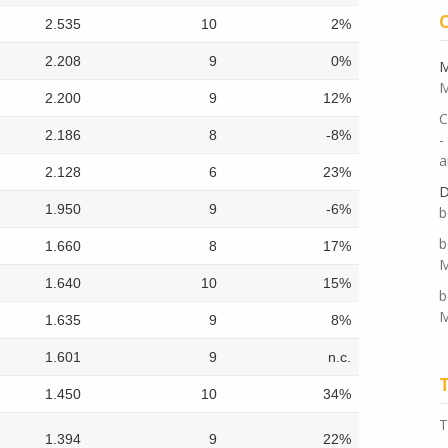
M
M
C
-
a
D
b
b
M
b
M
T