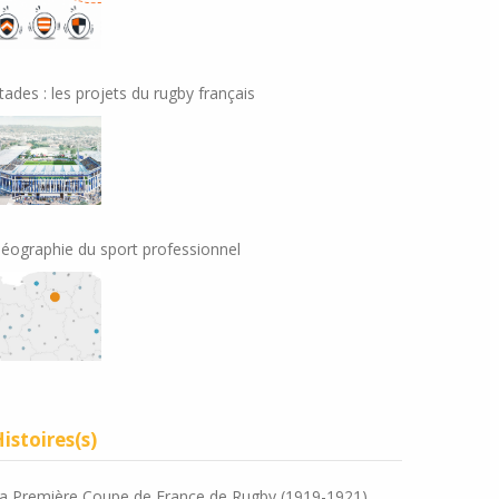
tades : les projets du rugby français
éographie du sport professionnel
istoires(s)
a Première Coupe de France de Rugby (1919-1921)