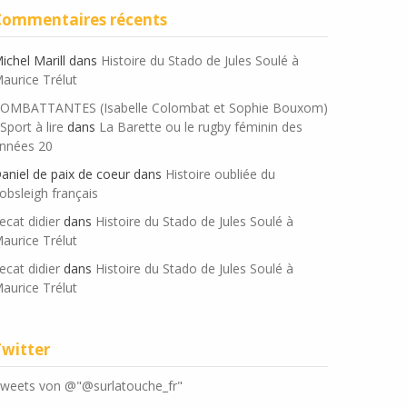
Commentaires récents
ichel Marill
dans
Histoire du Stado de Jules Soulé à
aurice Trélut
OMBATTANTES (Isabelle Colombat et Sophie Bouxom)
 Sport à lire
dans
La Barette ou le rugby féminin des
nnées 20
aniel de paix de coeur
dans
Histoire oubliée du
obsleigh français
ecat didier
dans
Histoire du Stado de Jules Soulé à
aurice Trélut
ecat didier
dans
Histoire du Stado de Jules Soulé à
aurice Trélut
Twitter
weets von @"@surlatouche_fr"