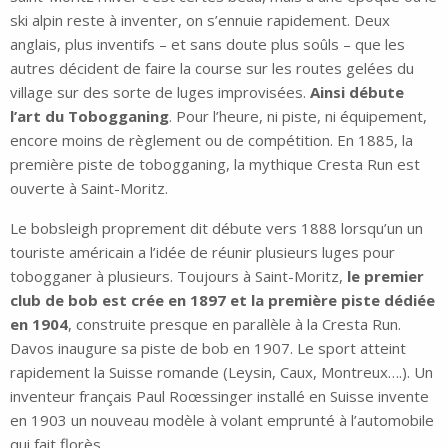
ski alpin reste à inventer, on s’ennuie rapidement. Deux
anglais, plus inventifs – et sans doute plus soûls – que les
autres décident de faire la course sur les routes gelées du
village sur des sorte de luges improvisées.
Ainsi débute
l’art du Tobogganing
. Pour l’heure, ni piste, ni équipement,
encore moins de règlement ou de compétition. En 1885, la
première piste de tobogganing, la mythique Cresta Run est
ouverte à Saint-Moritz.
Le bobsleigh proprement dit débute vers 1888 lorsqu’un un
touriste américain a l’idée de réunir plusieurs luges pour
tobogganer à plusieurs. Toujours à Saint-Moritz,
le premier
club de bob est crée en 1897 et la première piste dédiée
en 1904
, construite presque en parallèle à la Cresta Run.
Davos inaugure sa piste de bob en 1907. Le sport atteint
rapidement la Suisse romande (Leysin, Caux, Montreux….). Un
inventeur français Paul Roœssinger installé en Suisse invente
en 1903 un nouveau modèle à volant emprunté à l’automobile
qui fait florès.