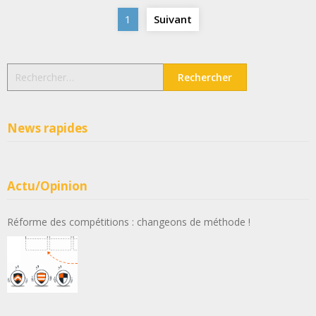
Navigation
1
Suivant
des
articles
Rechercher :
News rapides
Actu/Opinion
Réforme des compétitions : changeons de méthode !