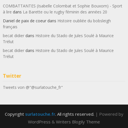
COMBATTANTES (Isabelle Colombat et Sophie Bouxom) - Sport
à lire
dans
La Barette ou le rugby féminin des années 20
Daniel de paix de coeur
dans
Histoire oubliée du bobsleigh
français
becat didier
dans
Histoire du Stado de Jules Soulé à Maurice
Trélut
becat didier
dans
Histoire du Stado de Jules Soulé à Maurice
Trélut
Twitter
Tweets von @"@surlatouche_fr"
Copyright
surlatouche.fr
. All rights reserved.
| Powered by
WordPress
&
Writers Blogily Theme