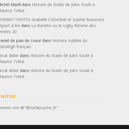
ichel Marill
dans
Histoire du Stado de Jules Soulé à
aurice Trélut
OMBATTANTES (Isabelle Colombat et Sophie Bouxom)
 Sport à lire
dans
La Barette ou le rugby féminin des
nnées 20
aniel de paix de coeur
dans
Histoire oubliée du
obsleigh français
ecat didier
dans
Histoire du Stado de Jules Soulé à
aurice Trélut
ecat didier
dans
Histoire du Stado de Jules Soulé à
aurice Trélut
Twitter
weets von @"@surlatouche_fr"