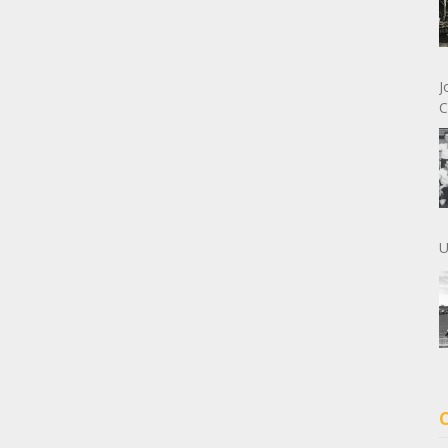
J
C
U