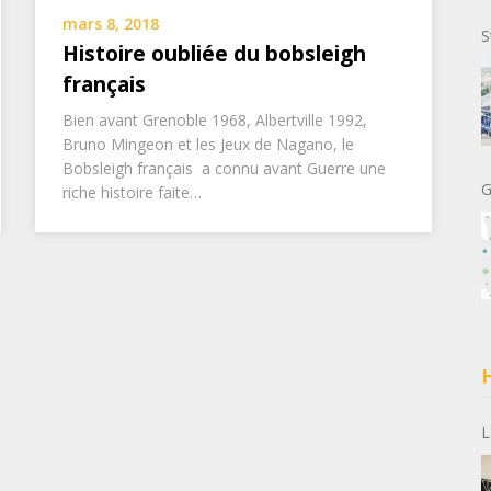
mars 8, 2018
S
Histoire oubliée du bobsleigh
français
Bien avant Grenoble 1968, Albertville 1992,
Bruno Mingeon et les Jeux de Nagano, le
Bobsleigh français a connu avant Guerre une
G
riche histoire faite…
H
L