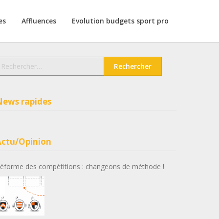
es
Affluences
Evolution budgets sport pro
echercher :
News rapides
Actu/Opinion
éforme des compétitions : changeons de méthode !