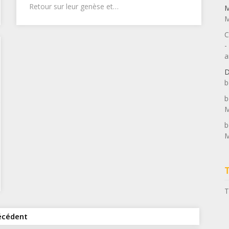
Retour sur leur genèse et…
M
M
C
-
a
D
b
b
M
b
M
T
Navigation
écédent