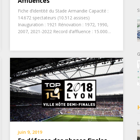
Affluences
S
Fiche d’identité du Stade Armandie Capacité :
14.672 spectateurs (10.512 assises)
Inauguration : 1921 Rénovation : 1972, 1990,
2007, 2021-2022 Record d’affluence : 15.000…
G
H
L
juin 9, 2019