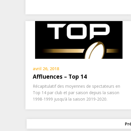
avril 26, 2018
Affluences – Top 14
Récapitulatif des moyennes de spectateurs en
Top 14 par club et par saison depuis la saison
1998-1999 jusqu’à la saison 2019-2020.
Pr