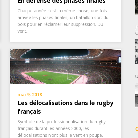
En défense des phases finales
Chaque année c’est la même chose, une fois
arrivée les phases finales, un bataillon sort du
bois pour en réclamer leur suppression. Du
J
vent….
C
U
mai 9, 2018
Les délocalisations dans le rugby
français
Symbole de la professionnalisation du rugby
français durant les années 2000, les
délocalisations n’ont plus le vent en poupe.