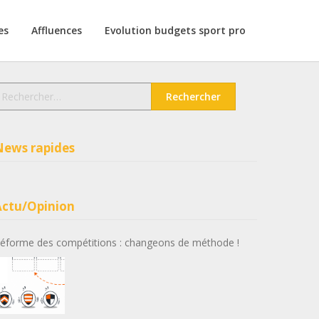
es
Affluences
Evolution budgets sport pro
echercher :
News rapides
Actu/Opinion
éforme des compétitions : changeons de méthode !