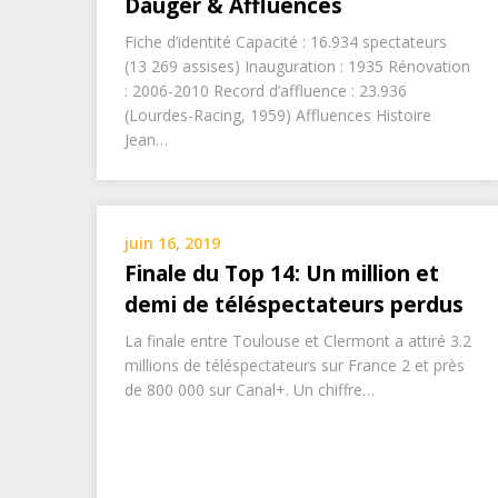
Dauger & Affluences
Fiche d’identité Capacité : 16.934 spectateurs
(13 269 assises) Inauguration : 1935 Rénovation
: 2006-2010 Record d’affluence : 23.936
(Lourdes-Racing, 1959) Affluences Histoire
Jean…
juin 16, 2019
Finale du Top 14: Un million et
demi de téléspectateurs perdus
La finale entre Toulouse et Clermont a attiré 3.2
millions de téléspectateurs sur France 2 et près
de 800 000 sur Canal+. Un chiffre…