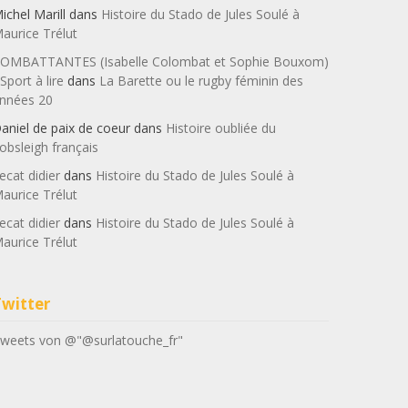
ichel Marill
dans
Histoire du Stado de Jules Soulé à
aurice Trélut
OMBATTANTES (Isabelle Colombat et Sophie Bouxom)
 Sport à lire
dans
La Barette ou le rugby féminin des
nnées 20
aniel de paix de coeur
dans
Histoire oubliée du
obsleigh français
ecat didier
dans
Histoire du Stado de Jules Soulé à
aurice Trélut
ecat didier
dans
Histoire du Stado de Jules Soulé à
aurice Trélut
Twitter
weets von @"@surlatouche_fr"