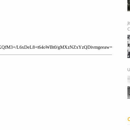
J
C
U