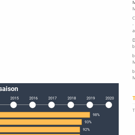
M
M
C
-
a
D
b
b
M
b
M
T