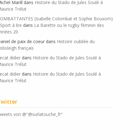
ichel Marill
dans
Histoire du Stado de Jules Soulé à
aurice Trélut
OMBATTANTES (Isabelle Colombat et Sophie Bouxom)
 Sport à lire
dans
La Barette ou le rugby féminin des
nnées 20
aniel de paix de coeur
dans
Histoire oubliée du
obsleigh français
ecat didier
dans
Histoire du Stado de Jules Soulé à
aurice Trélut
ecat didier
dans
Histoire du Stado de Jules Soulé à
aurice Trélut
Twitter
weets von @"@surlatouche_fr"