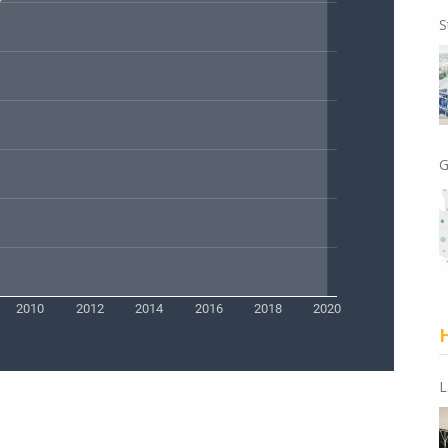
S
G
H
L