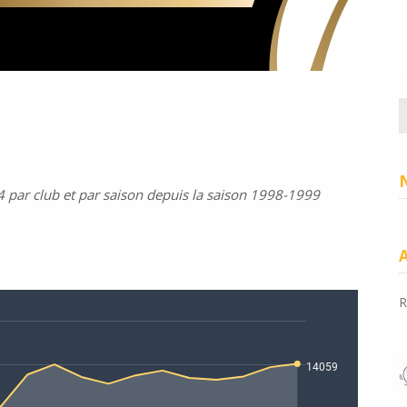
R
 par club et par saison depuis la saison 1998-1999
R