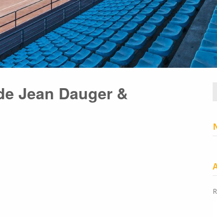
ade Jean Dauger &
R
R