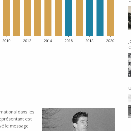
L
J
C
U
ernational dans les
représentant est
avé le message