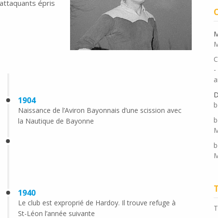
’attaquants épris
M
M
C
-
a
D
1904
b
Naissance de l’Aviron Bayonnais d’une scission avec
b
la Nautique de Bayonne
M
b
M
1940
Le club est exproprié de Hardoy. Il trouve refuge à
T
St-Léon l’année suivante