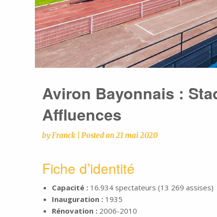
Aviron Bayonnais : St
Affluences
by
Franck
|
Posted on
21 mai 2020
Fiche d’identité
Capacité :
16.934 spectateurs (13 269 assises)
Inauguration :
1935
Rénovation :
2006-2010