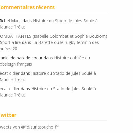
Commentaires récents
ichel Marill
dans
Histoire du Stado de Jules Soulé à
aurice Trélut
OMBATTANTES (Isabelle Colombat et Sophie Bouxom)
 Sport à lire
dans
La Barette ou le rugby féminin des
nnées 20
aniel de paix de coeur
dans
Histoire oubliée du
obsleigh français
ecat didier
dans
Histoire du Stado de Jules Soulé à
aurice Trélut
ecat didier
dans
Histoire du Stado de Jules Soulé à
aurice Trélut
Twitter
weets von @"@surlatouche_fr"