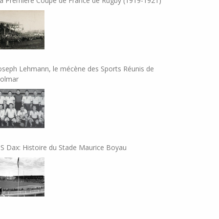
a Première Coupe de France de Rugby (1919-1921)
oseph Lehmann, le mécène des Sports Réunis de
olmar
S Dax: Histoire du Stade Maurice Boyau