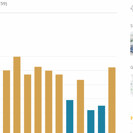
959)
S
G
H