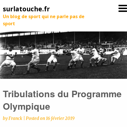
surlatouche.fr
Un blog de sport qui ne parle pas de
sport
Tribulations du Programme
Olympique
by
Franck
|
Posted on
16 février 2019