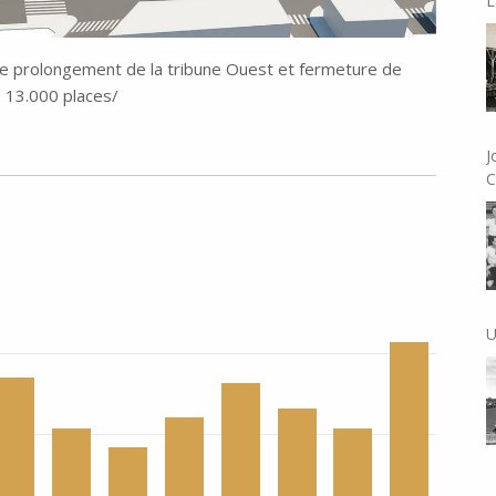
L
le prolongement de la tribune Ouest et fermeture de
de 13.000 places/
J
C
U