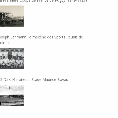
a Première Coupe de France de Rugby (1919-1921)
oseph Lehmann, le mécène des Sports Réunis de
olmar
S Dax: Histoire du Stade Maurice Boyau