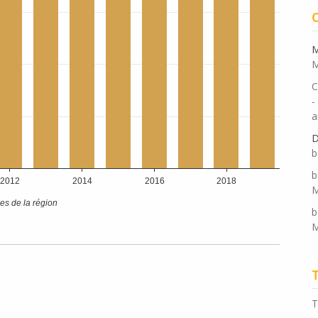
M
M
C
-
a
D
b
b
M
b
M
T