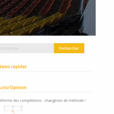
echercher :
News rapides
Actu/Opinion
éforme des compétitions : changeons de méthode !