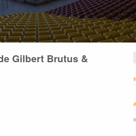
de Gilbert Brutus &
R
R