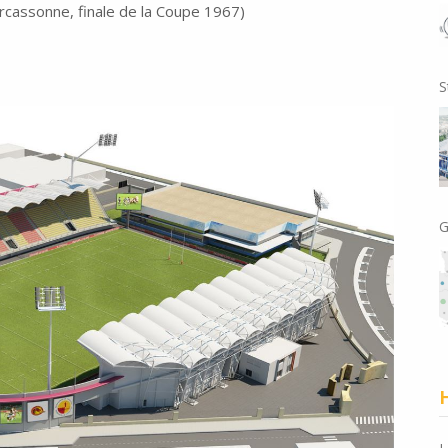
arcassonne, finale de la Coupe 1967)
S
G
H