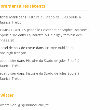
Commentaires récents
ichel Marill
dans
Histoire du Stado de Jules Soulé à
aurice Trélut
OMBATTANTES (Isabelle Colombat et Sophie Bouxom)
 Sport à lire
dans
La Barette ou le rugby féminin des
nnées 20
aniel de paix de coeur
dans
Histoire oubliée du
obsleigh français
ecat didier
dans
Histoire du Stado de Jules Soulé à
aurice Trélut
ecat didier
dans
Histoire du Stado de Jules Soulé à
aurice Trélut
Twitter
weets von @"@surlatouche_fr"