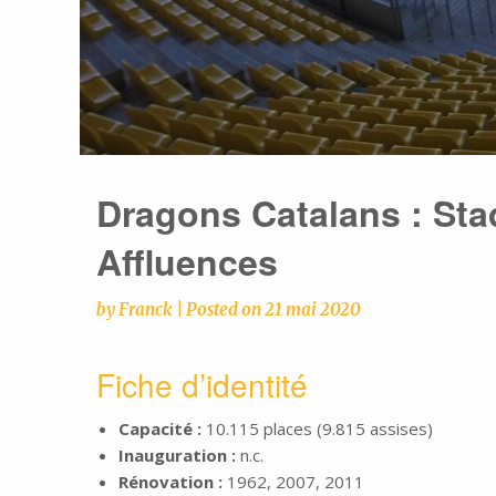
Dragons Catalans : Sta
Affluences
by
Franck
|
Posted on
21 mai 2020
Fiche d’identité
Capacité :
10.115 places (9.815 assises)
Inauguration :
n.c.
Rénovation :
1962, 2007, 2011