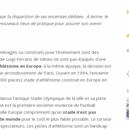
ar la disparition de ses enceintes dédiées. A terme, le
 nouveaux lieux de pratique pour assurer son avenir
R
ménagés ou construits pour l’événement sont des
tade Luigi-Ferraris de Gênes ne sont pas équipés d’une
thlétisme en Europe
. A la même époque, la décision est
me arrondissement de Paris. Ouvert en 1994, l’enceinte
 000 places) stade d’athlétisme construit en Europe en
S
isse l’antique Stade Olympique de la ville et sa piste
enA est la première enceinte moderne du football
ieille Europe comprennent qu’un
stade n’est pas
s de monde
pour le coût le plus faible possible. Le curseur
x spectateurs. Les pistes d’athlétisme sont un handicap