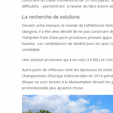
construire un stade d’athlétisme de 20 000 places.
difficultés – permettront à l’avenir de faire éclore 
La recherche de solutions
Devant cette menace, le monde de l’athlétisme ten
Glasgow, il a été ainsi décidé de ne pas construire de
Hampden Park d’une piste provisoire prenant appui
hauteur. Les candidatures de Madrid pour les Jeux 
semblable.
Une solution provisoire qui a un coût (14 M£) et n’e
Autre piste de réflexion: tenir les épreuves en ext
Championnats d’Europe d’Amsterdam en 2016 pendant 
disque se sont tenues à la Museumplein devant les 
promotionnelle plus qu’autre chose.