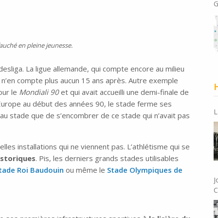
G
auché en pleine jeunesse.
esliga. La ligue allemande, qui compte encore au milieu
 n’en compte plus aucun 15 ans après. Autre exemple
H
our le
Mondiali 90
et qui avait accueilli une demi-finale de
Europe au début des années 90, le stade ferme ses
L
eau stade que de s’encombrer de ce stade qui n’avait pas
les installations qui ne viennent pas. L’athlétisme qui se
istoriques
. Pis, les derniers grands stades utilisables
tade Roi Baudouin
ou même le
Stade Olympiques de
J
C