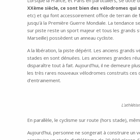
Lorsque la France, et Paris en particuliers, se dote
XXème siècle, ce sont bien des vélodromes qui 
etc) et qui font accessoirement office de terrain de
jusqu’à la Première Guerre Mondiale. La tendance se
sur piste reste un sport majeur et tous les grands
Marseille) possèdent un anneau cycliste.
A la libération, la piste dépérit. Les anciens grands
stades en sont dénuées. Les anciennes grandes réun
disparaître tout à fait. Aujourd’hui, il ne demeure p
les très rares nouveaux vélodromes construits ces 
d’entrainement.
L’athlétis
En parallèle, le cyclisme sur route (hors stade), mê
Aujourd’hui, personne ne songerait à construire u