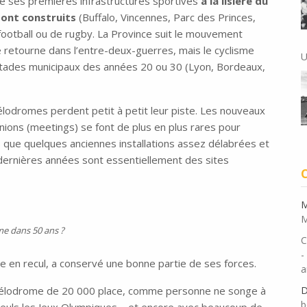
 de ses premières infrastructures sportives
à la lisière du
sont construits
(Buffalo, Vincennes, Parc des Princes,
 football ou de rugby. La Province suit le mouvement
 retourne dans l’entre-deux-guerres, mais le cyclisme
U
 stades municipaux des années 20 ou 30 (Lyon, Bordeaux,
 vélodromes perdent petit à petit leur piste. Les nouveaux
ions (meetings) se font de plus en plus rares pour
lus que quelques anciennes installations assez délabrées et
dernières années sont essentiellement des sites
M
M
me dans 50 ans ?
C
-
me en recul, a conservé une bonne partie de ses forces.
a
D
n vélodrome de 20 000 place, comme personne ne songe à
b