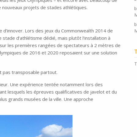
 Seuls les Jeux Olympiques – et encore avec beaucoup de
de nouveaux projets de stades athlétiques.
b
M
b
te d’innover. Lors des jeux du Commonwealth 2014 de
M
 stade d’athlétisme dédié, mais plutôt l’installation à
 sur les premières rangées de spectateurs à 2 mètres de
Olympiques de 2016 et 2020 reposaient sur une solution
T
st pas transposable partout.
érieur. Une expérience tentée notamment lors des
lesquels les épreuves qualificatives de javelot et du
plus grands musées de la ville. Une approche