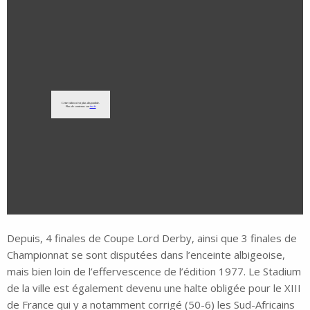
Depuis, 4 finales de Coupe Lord Derby, ainsi que 3 finales de
Championnat se sont disputées dans l’enceinte albigeoise,
mais bien loin de l’effervescence de l’édition 1977. Le Stadium
de la ville est également devenu une halte obligée pour le XIII
de France qui y a notamment corrigé (50-6) les Sud-Africains