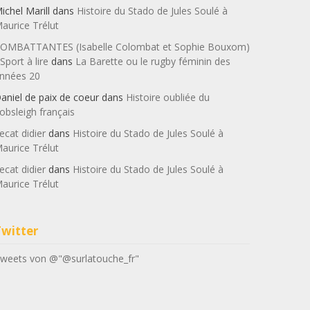
ichel Marill
dans
Histoire du Stado de Jules Soulé à
aurice Trélut
OMBATTANTES (Isabelle Colombat et Sophie Bouxom)
 Sport à lire
dans
La Barette ou le rugby féminin des
nnées 20
aniel de paix de coeur
dans
Histoire oubliée du
obsleigh français
ecat didier
dans
Histoire du Stado de Jules Soulé à
aurice Trélut
ecat didier
dans
Histoire du Stado de Jules Soulé à
aurice Trélut
Twitter
weets von @"@surlatouche_fr"