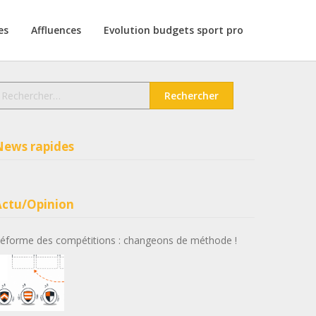
es
Affluences
Evolution budgets sport pro
echercher :
News rapides
Actu/Opinion
éforme des compétitions : changeons de méthode !