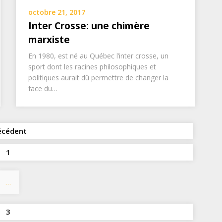
octobre 21, 2017
Inter Crosse: une chimère
marxiste
En 1980, est né au Québec l’inter crosse, un
sport dont les racines philosophiques et
politiques aurait dû permettre de changer la
face du…
Navigation
écédent
des
1
articles
…
3