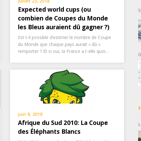
juillet 23, 2018
Expected world cups (ou
S
combien de Coupes du Monde
les Bleus auraient dû gagner ?)
Est t-il possible d’estimer le nombre de Coupe
du Monde que chaque pays aurait « dû »
remporter ? Et si oui, la France a t-elle quoi…
G
H
juin 8, 2018
Afrique du Sud 2010: La Coupe
L
des Éléphants Blancs