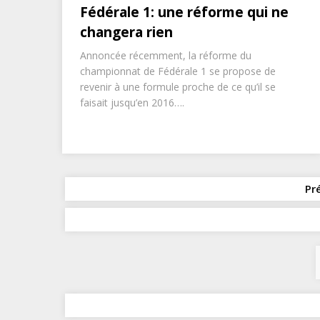
Fédérale 1: une réforme qui ne
changera rien
Annoncée récemment, la réforme du
championnat de Fédérale 1 se propose de
revenir à une formule proche de ce qu’il se
faisait jusqu’en 2016….
Pr