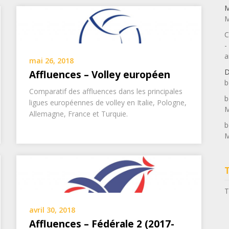
M
M
C
-
a
mai 26, 2018
D
Affluences – Volley européen
b
Comparatif des affluences dans les principales
b
ligues européennes de volley en Italie, Pologne,
M
Allemagne, France et Turquie.
b
M
T
avril 30, 2018
Affluences – Fédérale 2 (2017-