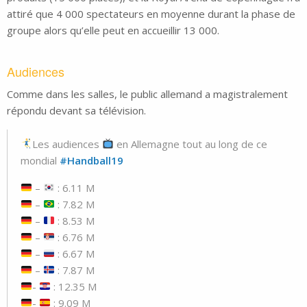
attiré que 4 000 spectateurs en moyenne durant la phase de
groupe alors qu’elle peut en accueillir 13 000.
Audiences
Comme dans les salles, le public allemand a magistralement
répondu devant sa télévision.
Les audiences
en Allemagne tout au long de ce
mondial
#Handball19
–
: 6.11 M
–
: 7.82 M
–
: 8.53 M
–
: 6.76 M
–
: 6.67 M
–
: 7.87 M
-
: 12.35 M
-
: 9.09 M