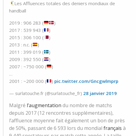
Les Affluences totales des deniers mondiaux de
handball
2019 : 906 283 (
)
2017 : 539 943 (
)
2015 : 306 100 (
)
2013 : n.c. (
)
2011 : 399 019 (
)
2009 : 392 550 (
)
2007 : ~750 000 (
)
…
2001 : ~200 000 (
)
pic.twitter.com/Gncgwlmprp
— surlatouche.fr (@surlatouche_fr)
28 janvier 2019
Malgré
l’augmentation
du nombre de matchs
depuis 2017 (12 rencontres supplémentaires),
l’affluence moyenne fait également un bon de près
de 50%, passant de 6 593 lors du mondial
français
à
9 440 spectateurs par match cette année. La taille