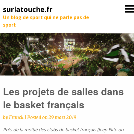
surlatouche.fr
Un blog de sport qui ne parle pas de
sport
Les projets de salles dans
le basket français
by
Franck
|
Posted on
29 mars 2019
Près de la moitié des clubs de basket français (Jeep Elite ou