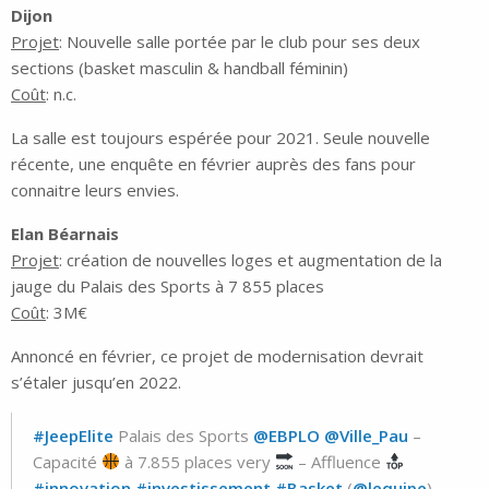
Dijon
Projet
: Nouvelle salle portée par le club pour ses deux
sections (basket masculin & handball féminin)
Coût
: n.c.
La salle est toujours espérée pour 2021. Seule nouvelle
récente, une enquête en février auprès des fans pour
connaitre leurs envies.
Elan
Béarnais
Projet
: création de nouvelles loges et augmentation de la
jauge du Palais des Sports à 7 855 places
Coût
: 3M€
Annoncé en février, ce projet de modernisation devrait
s’étaler jusqu’en 2022.
#JeepElite
Palais des Sports
@EBPLO
@Ville_Pau
–
Capacité
à 7.855 places very
– Affluence
#innovation
#investissement
#Basket
(
@lequipe
)