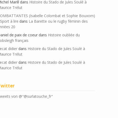
ichel Marill
dans
Histoire du Stado de Jules Soulé à
aurice Trélut
OMBATTANTES (Isabelle Colombat et Sophie Bouxom)
 Sport à lire
dans
La Barette ou le rugby féminin des
nnées 20
aniel de paix de coeur
dans
Histoire oubliée du
obsleigh français
ecat didier
dans
Histoire du Stado de Jules Soulé à
aurice Trélut
ecat didier
dans
Histoire du Stado de Jules Soulé à
aurice Trélut
Twitter
weets von @"@surlatouche_fr"