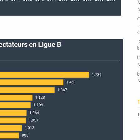
M
M
C
-
a
D
b
b
M
b
M
T