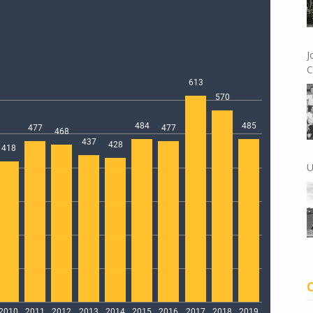
J
C
U