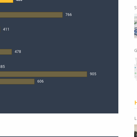
S
G
H
L