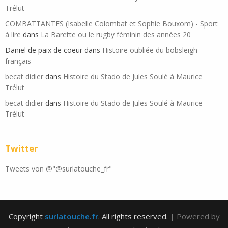
Trélut
COMBATTANTES (Isabelle Colombat et Sophie Bouxom) - Sport
à lire
dans
La Barette ou le rugby féminin des années 20
Daniel de paix de coeur
dans
Histoire oubliée du bobsleigh
français
becat didier
dans
Histoire du Stado de Jules Soulé à Maurice
Trélut
becat didier
dans
Histoire du Stado de Jules Soulé à Maurice
Trélut
Twitter
Tweets von @"@surlatouche_fr"
Copyright
surlatouche.fr
. All rights reserved.
| Powered by