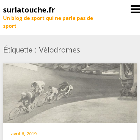
surlatouche.fr
Un blog de sport qui ne parle pas de
sport
Étiquette :
Vélodromes
avril 6, 2019