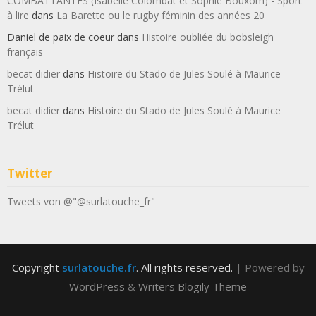
COMBATTANTES (Isabelle Colombat et Sophie Bouxom) - Sport
à lire
dans
La Barette ou le rugby féminin des années 20
Daniel de paix de coeur
dans
Histoire oubliée du bobsleigh
français
becat didier
dans
Histoire du Stado de Jules Soulé à Maurice
Trélut
becat didier
dans
Histoire du Stado de Jules Soulé à Maurice
Trélut
Twitter
Tweets von @"@surlatouche_fr"
Copyright
surlatouche.fr
. All rights reserved.
| Powered by
WordPress
&
Writers Blogily Theme