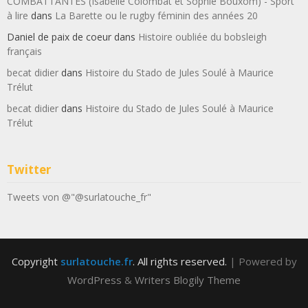
COMBATTANTES (Isabelle Colombat et Sophie Bouxom) - Sport
à lire
dans
La Barette ou le rugby féminin des années 20
Daniel de paix de coeur
dans
Histoire oubliée du bobsleigh
français
becat didier
dans
Histoire du Stado de Jules Soulé à Maurice
Trélut
becat didier
dans
Histoire du Stado de Jules Soulé à Maurice
Trélut
Twitter
Tweets von @"@surlatouche_fr"
Copyright
surlatouche.fr
. All rights reserved.
| Powered by
WordPress
&
Writers Blogily Theme