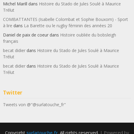
Michel Marill
dans
Histoire du Stado de Jules Soulé à Maurice
Trélut
COMBATTANTES (Isabelle Colombat et Sophie Bouxom) - Sport
à lire
dans
La Barette ou le rugby féminin des années 20
Daniel de paix de coeur
dans
Histoire oubliée du bobsleigh
français
becat didier
dans
Histoire du Stado de Jules Soulé à Maurice
Trélut
becat didier
dans
Histoire du Stado de Jules Soulé à Maurice
Trélut
Twitter
Tweets von @"@surlatouche_fr"
Copyright
surlatouche.fr
. All rights reserved.
| Powered by