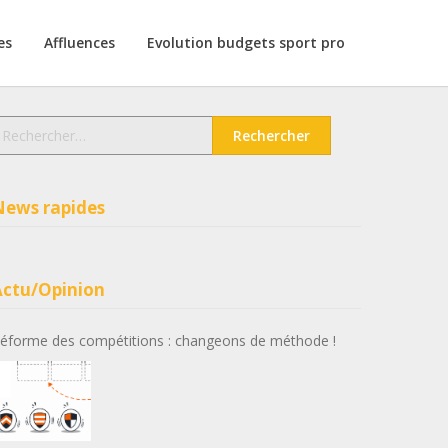
es
Affluences
Evolution budgets sport pro
echercher :
News rapides
Actu/Opinion
éforme des compétitions : changeons de méthode !