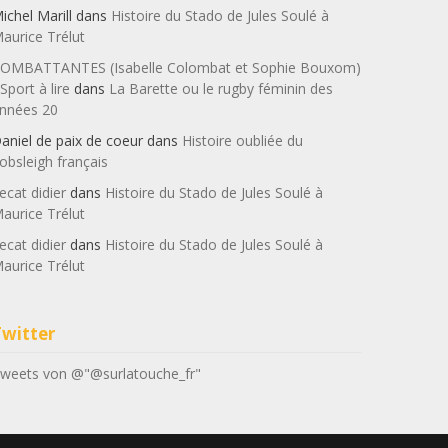
ichel Marill
dans
Histoire du Stado de Jules Soulé à
aurice Trélut
OMBATTANTES (Isabelle Colombat et Sophie Bouxom)
 Sport à lire
dans
La Barette ou le rugby féminin des
nnées 20
aniel de paix de coeur
dans
Histoire oubliée du
obsleigh français
ecat didier
dans
Histoire du Stado de Jules Soulé à
aurice Trélut
ecat didier
dans
Histoire du Stado de Jules Soulé à
aurice Trélut
Twitter
weets von @"@surlatouche_fr"