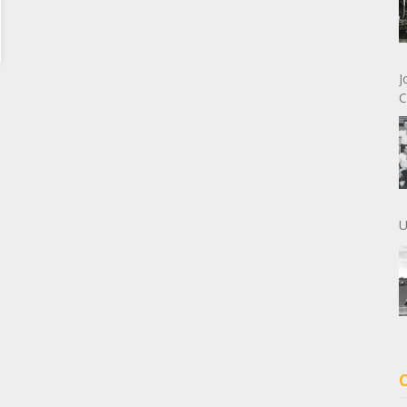
J
C
U