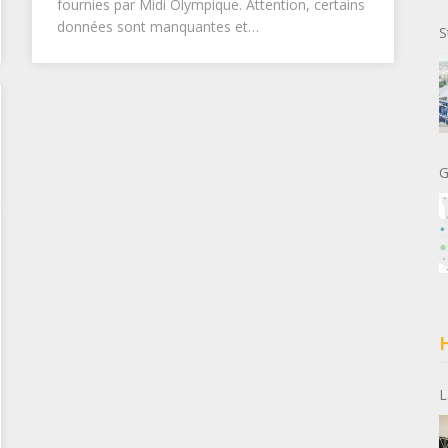
fournies par Midi Olympique. Attention, certains
données sont manquantes et…
S
G
H
L